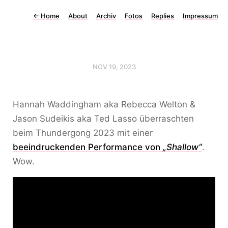
←
Home
About
Archiv
Fotos
Replies
Impressum
NOV 19, 2023
Hannah Waddingham aka Rebecca Welton &
Jason Sudeikis aka Ted Lasso überraschten
beim Thundergong 2023 mit einer
beeindruckenden Performance von
„Shallow“
.
Wow.